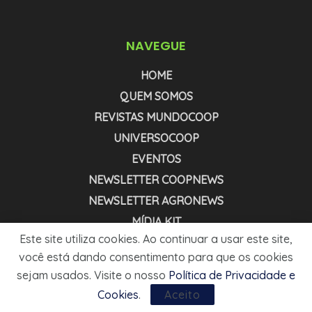
NAVEGUE
HOME
QUEM SOMOS
REVISTAS MUNDOCOOP
UNIVERSOCOOP
EVENTOS
NEWSLETTER COOPNEWS
NEWSLETTER AGRONEWS
MÍDIA KIT
Este site utiliza cookies. Ao continuar a usar este site,
você está dando consentimento para que os cookies
1999 - 2025 - © MUNDOCOOP. TODOS OS DIREITOS RESERVADOS.
sejam usados. Visite o nosso
Política de Privacidade e
Cookies
.
Aceito