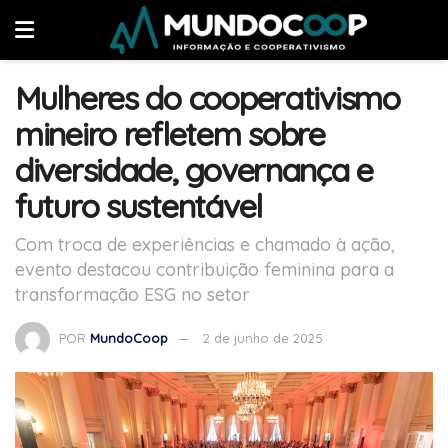
Mulheres do cooperativismo
mineiro refletem sobre
diversidade, governança e
futuro sustentável
Com troca de experiências e chamado à ação,
evento destacou contribuição feminina para a
transformação ESG no setor
POR
MundoCoop
2 de junho de 2025