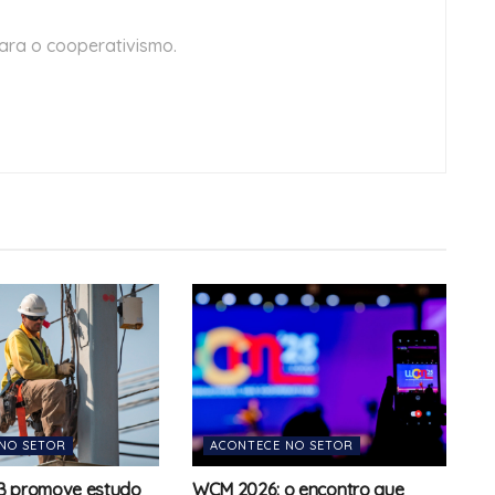
ara o cooperativismo.
NO SETOR
ACONTECE NO SETOR
B promove estudo
WCM 2026: o encontro que