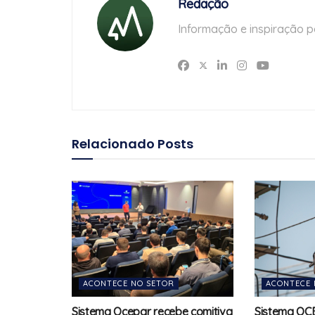
Redação
Informação e inspiração p
Relacionado
Posts
ACONTECE NO SETOR
ACONTECE 
Sistema Ocepar recebe comitiva
Sistema OC