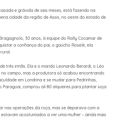
casada e grávida de seis meses, está fazendo na
uena cidade da região de Assis, no oeste do estado de
a Bragagnolo, 30 anos, à equipe do Rally Cocamar de
istar a confiança do pai, o gaúcho Roselé, ela
rural.
de três irmãs. Ela e o marido Leonardo Berardi, o Léo
am no campo, mas a produtora só acabou encontrando
faculdade em Londrina e se mudar para Pedrinhas,
o Paraguai, comprou ali 80 alqueires para plantar soja
udar nas operações da roça, mas se deparava com a
ão estavam acostumados a ver uma mulher – ainda mais