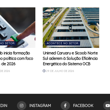
NO SETOR
ACONTECE NO SETOR
b inicia formação
Unimed Caruaru e Sicoob Norte
 política com foco
Sul aderem à Solução Eficiência
s de 2026
Energética do Sistema OCB
DE 2026
29 DE JULHO DE 2026
EDIN
INSTAGRAM
FACEBOOK