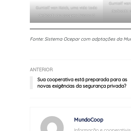
Guntolf van
Guntolf van Kaick, uma vida toda
dedicada 
dedicada ao cooperativismo 5
Fonte: Sistema Ocepar com adptações da M
ANTERIOR
Sua cooperativa está preparada para as
novas exigências da segurança privada?
MundoCoop
Informação e cooperativi