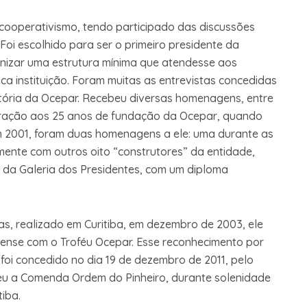
 cooperativismo, tendo participado das discussões
Foi escolhido para ser o primeiro presidente da
anizar uma estrutura mínima que atendesse aos
a instituição. Foram muitas as entrevistas concedidas
tória da Ocepar. Recebeu diversas homenagens, entre
ração aos 25 anos de fundação da Ocepar, quando
Em 2001, foram duas homenagens a ele: uma durante as
nte com outros oito “construtores” da entidade,
 da Galeria dos Presidentes, com um diploma
s, realizado em Curitiba, em dezembro de 2003, ele
nse com o Troféu Ocepar. Esse reconhecimento por
foi concedido no dia 19 de dezembro de 2011, pelo
u a Comenda Ordem do Pinheiro, durante solenidade
tiba.