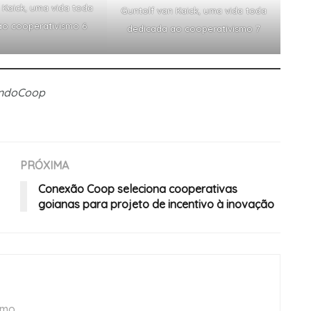
 Kaick, uma vida toda
Guntolf van Kaick, uma vida toda
ao cooperativismo 6
dedicada ao cooperativismo 7
undoCoop
PRÓXIMA
Conexão Coop seleciona cooperativas
goianas para projeto de incentivo à inovação
smo