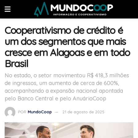
Cooperativismo de crédito é
um dos segmentos que mais
cresce em Alagoas e em todo
Brasil
No estado, o setor movimentou R$ 418,3 milhões
de ingressos, um aumento de cerca de 600%,
acompanhando a expansão nacional apontada
pelo Banco Central e pelo AnuárioCoop
POR
MundoCoop
21 de agosto de 2025