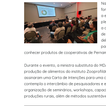
Na
fo
a 
pl
a 
de
de
pa
conhecer produtos de cooperativas de Pernam
Durante o evento, a ministra substituta do MD
produção de alimentos do instituto Zooprofilá
assinaram uma Carta de Intenções para uma co
contempla o intercâmbio de pesquisadores e es
organização de seminários, workshops, capac
produções rurais, além de métodos sustentáve