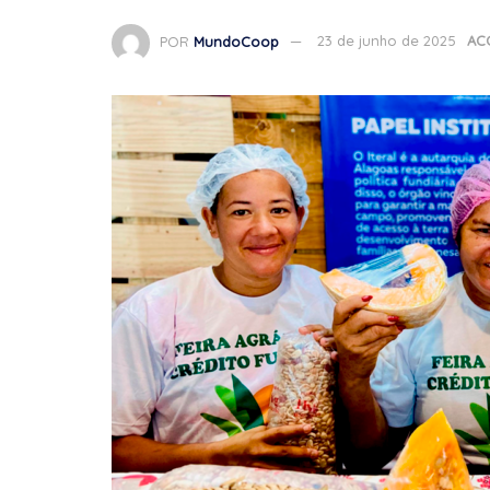
POR
MundoCoop
23 de junho de 2025
AC