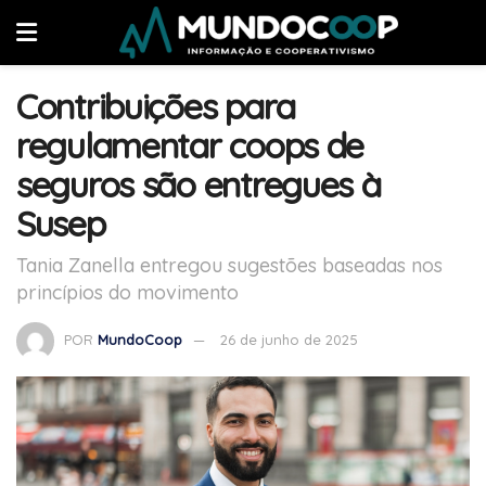
Contribuições para
regulamentar coops de
seguros são entregues à
Susep
Tania Zanella entregou sugestões baseadas nos
princípios do movimento
POR
MundoCoop
26 de junho de 2025