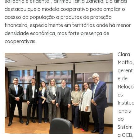
solidária e eficiente”, afirmou Tania Zanella. Ela ainda
destacou que o modelo cooperativo pode ampliar o
acesso da população a produtos de proteção
financeira, especialmente em territórios onde há menor
densidade econômica, mas forte presença de
cooperativas.
Clara
Maffia,
gerent
e de
Relaçõ
es
Instituc
ionais
do
Sistem
a OCB,