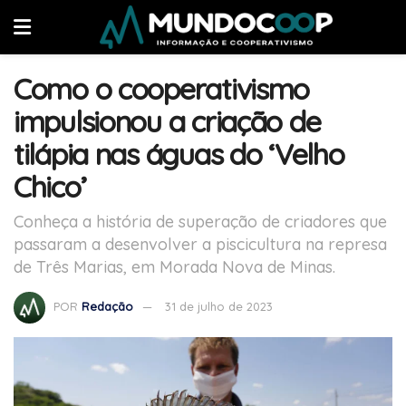
Como o cooperativismo
impulsionou a criação de
tilápia nas águas do ‘Velho
Chico’
Conheça a história de superação de criadores que
passaram a desenvolver a piscicultura na represa
de Três Marias, em Morada Nova de Minas.
POR
Redação
31 de julho de 2023