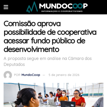
Comissão aprova
possibilidade de cooperativa
acessar fundo público de
desenvolvimento
A proposta segue em análise na Câmara dos
Deputados
POR
MundoCoop
5 de janeiro de 2026