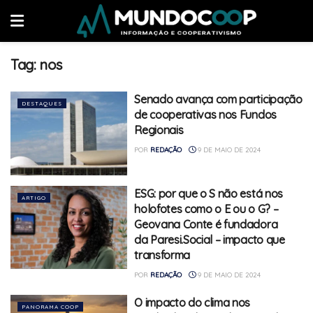
Tag:
nos
Senado avança com participação
DESTAQUES
de cooperativas nos Fundos
Regionais
POR
REDAÇÃO
9 DE MAIO DE 2024
ESG: por que o S não está nos
ARTIGO
holofotes como o E ou o G? –
Geovana Conte é fundadora
da Paresi.Social – impacto que
transforma
POR
REDAÇÃO
9 DE MAIO DE 2024
O impacto do clima nos
PANORAMA COOP