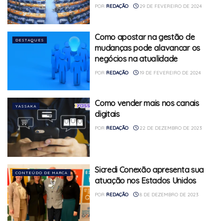
POR
REDAÇÃO
29 DE FEVEREIRO DE 2024
Como apostar na gestão de
DESTAQUES
mudanças pode alavancar os
negócios na atualidade
POR
REDAÇÃO
19 DE FEVEREIRO DE 2024
Como vender mais nos canais
YASSAKA
digitais
POR
REDAÇÃO
22 DE DEZEMBRO DE 2023
Sicredi Conexão apresenta sua
CONTEÚDO DE MARCA
atuação nos Estados Unidos
POR
REDAÇÃO
8 DE DEZEMBRO DE 2023