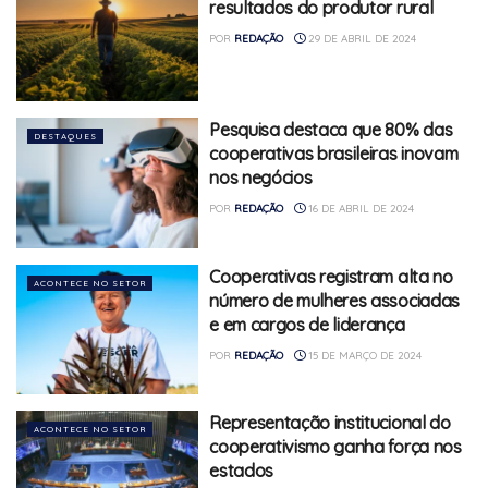
resultados do produtor rural
POR
REDAÇÃO
29 DE ABRIL DE 2024
Pesquisa destaca que 80% das
DESTAQUES
cooperativas brasileiras inovam
nos negócios
POR
REDAÇÃO
16 DE ABRIL DE 2024
Cooperativas registram alta no
ACONTECE NO SETOR
número de mulheres associadas
e em cargos de liderança
POR
REDAÇÃO
15 DE MARÇO DE 2024
Representação institucional do
ACONTECE NO SETOR
cooperativismo ganha força nos
estados