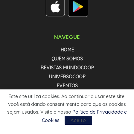
NAVEGUE
HOME
QUEM SOMOS
REVISTAS MUNDOCOOP
UNIVERSOCOOP
EVENTOS
NEWSLETTER COOPNEWS
Este site utiliza cookies. Ao continuar a usar este site,
NEWSLETTER AGRONEWS
você está dando consentimento para que os cookies
sejam usados. Visite o nosso
Política de Privacidade e
MÍDIA KIT
Cookies
.
Aceito
1999 - 2025 - © MUNDOCOOP. TODOS OS DIREITOS RESERVADOS.