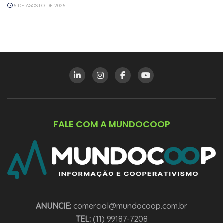
6 DE AGOSTO DE 2026
FALE COM A MUNDOCOOP
ANUNCIE:
comercial@mundocoop.com.br
TEL:
(11) 99187-7208