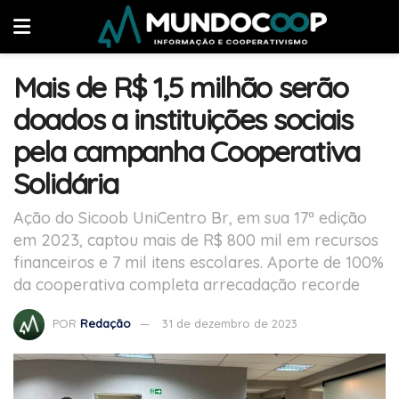
Mais de R$ 1,5 milhão serão
doados a instituições sociais
pela campanha Cooperativa
Solidária
Ação do Sicoob UniCentro Br, em sua 17ª edição
em 2023, captou mais de R$ 800 mil em recursos
financeiros e 7 mil itens escolares. Aporte de 100%
da cooperativa completa arrecadação recorde
POR
Redação
31 de dezembro de 2023