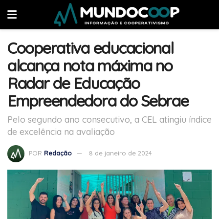
Cooperativa educacional
alcança nota máxima no
Radar de Educação
Empreendedora do Sebrae
Pelo segundo ano consecutivo, a CEL atingiu índice
de excelência na avaliação
POR
Redação
8 de janeiro de 2024