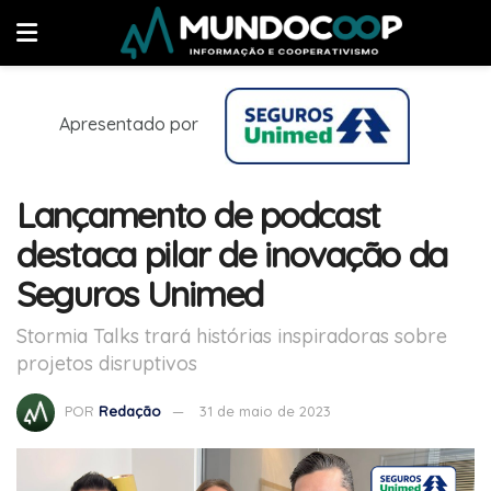
Apresentado por
Lançamento de podcast
destaca pilar de inovação da
Seguros Unimed
Stormia Talks trará histórias inspiradoras sobre
projetos disruptivos
POR
Redação
31 de maio de 2023