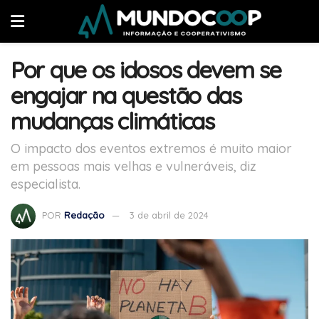
Por que os idosos devem se
engajar na questão das
mudanças climáticas
O impacto dos eventos extremos é muito maior
em pessoas mais velhas e vulneráveis, diz
especialista.
POR
Redação
3 de abril de 2024