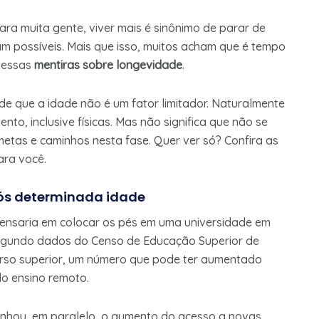
ara muita gente, viver mais é sinônimo de parar de
am possíveis. Mais que isso, muitos acham que é tempo
 nessas
mentiras sobre longevidade
.
de que a idade não é um fator limitador. Naturalmente
nto, inclusive físicas. Mas não significa que não se
metas e caminhos nesta fase. Quer ver só? Confira as
ara você.
ós determinada idade
 pensaria em colocar os pés em uma universidade em
segundo dados do Censo de Educação Superior de
urso superior, um número que pode ter aumentado
o ensino remoto.
nhou, em paralelo, o aumento do acesso a novas