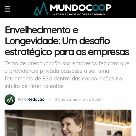
Envelhecimento e
Longevidade: Um desafio
estratégico para as empresas
Tema de preocupação das empresas fez com que
a previdência privada passasse a ser uma
ferramenta de ESG dentro das corporações no
intuito de reter talentos
POR
Redação
26 de setembro de 2023