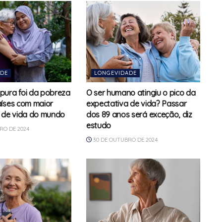
ADE
LONGEVIDADE
pura foi da pobreza
O ser humano atingiu o pico da
íses com maior
expectativa de vida? Passar
 de vida do mundo
dos 89 anos será exceção, diz
estudo
RO DE 2024
30 DE OUTUBRO DE 2024