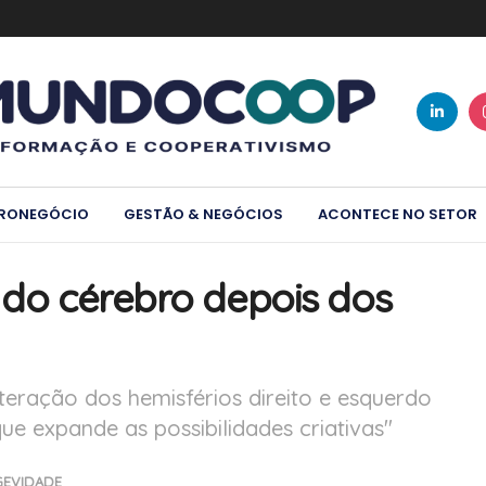
RONEGÓCIO
GESTÃO & NEGÓCIOS
ACONTECE NO SETOR
 do cérebro depois dos
nteração dos hemisférios direito e esquerdo
e expande as possibilidades criativas"
EVIDADE