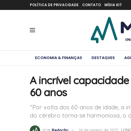
POLÍTICA DE PRIVACIDADE
CONTATO
MÍDIA KIT
ECONOMIA & FINANÇAS
DESTAQUES
AG
A incrível capacidade
60 anos
"Por volta dos 60 anos de idade, a i
do cérebro torna-se harmoniosa, o qu
POR
Redação
26 de janeiro de 2023
LONG