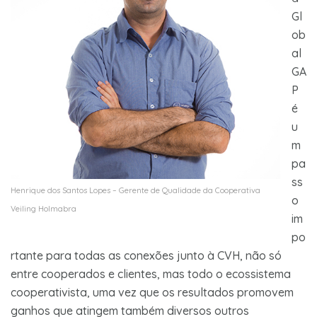
Gl
ob
al
GA
P
é
u
m
pa
ss
Henrique dos Santos Lopes – Gerente de Qualidade da Cooperativa
o
Veiling Holmabra
im
po
rtante para todas as conexões junto à CVH, não só
entre cooperados e clientes, mas todo o ecossistema
cooperativista, uma vez que os resultados promovem
ganhos que atingem também diversos outros