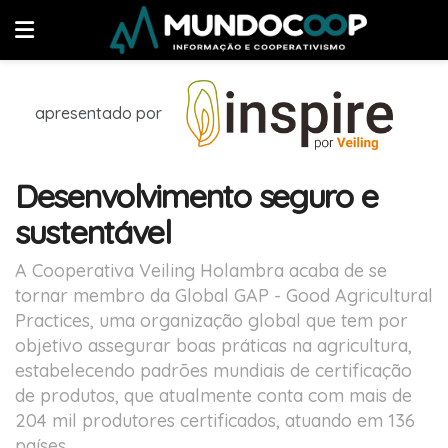
apresentado por
Desenvolvimento seguro e
sustentável
A Cooperativa Veiling Holambra acaba de se
tornar membro da Global GAP - Good Agricultural
Practices, uma organização global que tem por
objetivo assegurar boas práticas na agricultura,
estabelecendo padrões mundiais de certificação
de produtos, que atualmente conta com mais de
204 mil produtores certificados, atuando em 136
países.