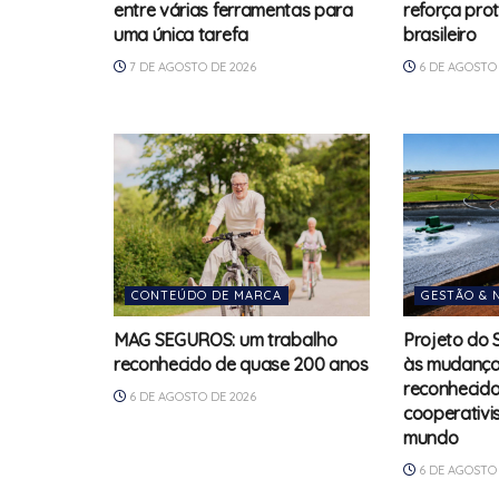
entre várias ferramentas para
reforça pro
uma única tarefa
brasileiro
7 DE AGOSTO DE 2026
6 DE AGOSTO 
CONTEÚDO DE MARCA
GESTÃO & 
MAG SEGUROS: um trabalho
Projeto do 
reconhecido de quase 200 anos
às mudanças
reconhecido
6 DE AGOSTO DE 2026
cooperativi
mundo
6 DE AGOSTO 