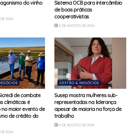
tagonismo do vinho
Sistema OCB para intercâmbio
de boas práticas
cooperativistas
DE 2026
6 DE AGOSTO DE 2026
NEGÓCIOS
GESTÃO & NEGÓCIOS
Sicredi de combate
Susep mostra mulheres sub-
 climáticas é
representadas na liderança
 no maior evento de
apesar de maioria na força de
smo de crédito do
trabalho
6 DE AGOSTO DE 2026
DE 2026