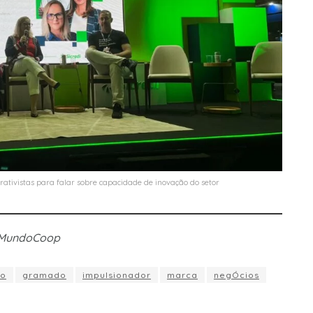
rativistas para falar sobre capacidade de inovação do setor
 MundoCoop
Ão
gramado
impulsionador
marca
negÓcios