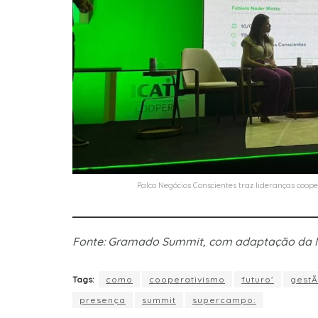
Palco Negócios Conscientes traz lideranças coope
Fonte: Gramado Summit, com adaptação da
Tags:
como
cooperativismo
futuro’
gest
presença
summit
supercampo: