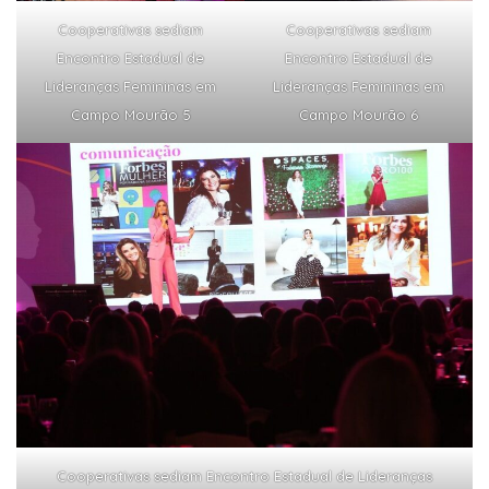
Cooperativas sediam
Cooperativas sediam
Encontro Estadual de
Encontro Estadual de
Lideranças Femininas em
Lideranças Femininas em
Campo Mourão 5
Campo Mourão 6
Cooperativas sediam Encontro Estadual de Lideranças