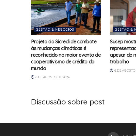
GESTÃO & NEGÓCIOS
GESTÃO & 
Projeto do Sicredi de combate
Susep mostr
às mudanças climáticas é
representad
reconhecido no maior evento de
apesar de m
cooperativismo de crédito do
trabalho
mundo
6 DE AGOSTO 
6 DE AGOSTO DE 2026
Discussão sobre post