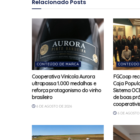
Relacionado
Posts
CONTEÚDO DE MARCA
CONTEÚDO
Cooperativa Vinícola Aurora
FGCoop rec
ultrapassa 1.000 medalhas e
Caja Popula
reforça protagonismo do vinho
Sistema OCB
brasileiro
de boas prá
cooperativi
6 DE AGOSTO DE 2026
6 DE AGOSTO 