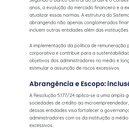
Segundo o Banco Central do Brasil e o Conse
anos, a evolução do mercado financeiro e a e
atualizar essas normas. A estrutura do Siste
abrangendo não apenas conglomerados finan
incluem outras entidades além das instituições 
A implementação da política de remuneração po
corporativa e contribuir para a sustentabilid
objetivos dos administradores no médio e long
estimular a assunção de riscos excessivos.
Abrangência e Escopo: inclus
A Resolução 5.177/24 aplica-se a uma ampla ga
sociedades de crédito ao microempreendedor, i
dessas entidades visa fortalecer a governança
administradores com os da instituição a médio
excessivos.