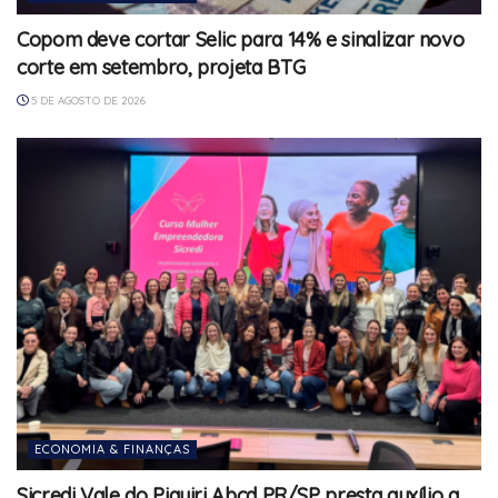
Copom deve cortar Selic para 14% e sinalizar novo
corte em setembro, projeta BTG
5 DE AGOSTO DE 2026
ECONOMIA & FINANÇAS
Sicredi Vale do Piquiri Abcd PR/SP presta auxílio a