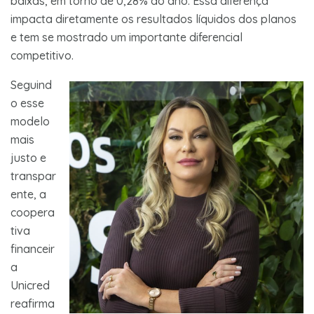
baixas, em torno de 0,28% ao ano. Essa diferença
impacta diretamente os resultados líquidos dos planos
e tem se mostrado um importante diferencial
competitivo.
Seguind
o esse
modelo
mais
justo e
transpar
ente, a
coopera
tiva
financeir
a
Unicred
reafirma