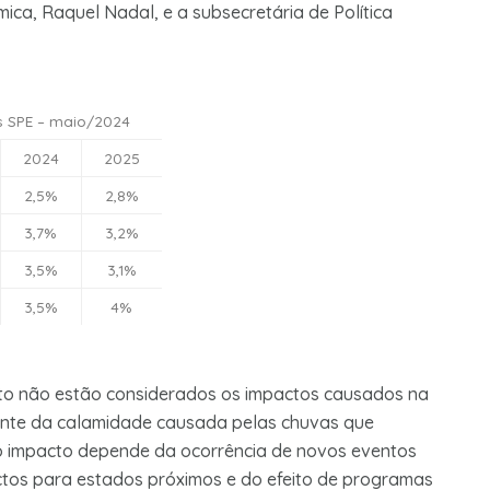
ica, Raquel Nadal, e a subsecretária de Política
s SPE – maio/2024
2024
2025
2,5%
2,8%
3,7%
3,2%
3,5%
3,1%
3,5%
4%
nto não estão considerados os impactos causados na
iante da calamidade causada pelas chuvas que
do impacto depende da ocorrência de novos eventos
ctos para estados próximos e do efeito de programas