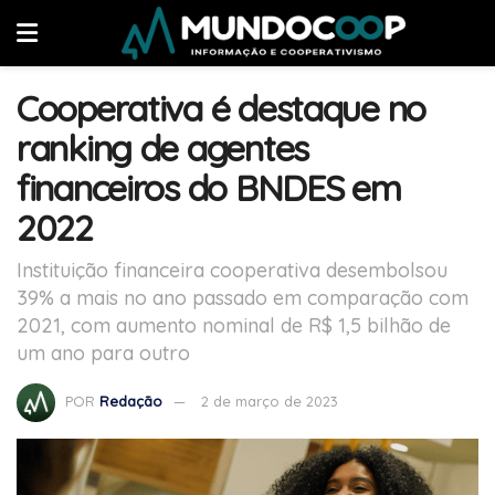
Cooperativa é destaque no
ranking de agentes
financeiros do BNDES em
2022
Instituição financeira cooperativa desembolsou
39% a mais no ano passado em comparação com
2021, com aumento nominal de R$ 1,5 bilhão de
um ano para outro
POR
Redação
2 de março de 2023