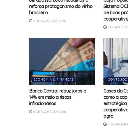
ultrapassa 1.000 medalhas e
Caja Popula
reforça protagonismo do vinho
Sistema OCB
brasileiro
de boas prá
cooperativi
6 DE AGOSTO DE 2026
6 DE AGOSTO 
ECONOMIA & FINANÇAS
CONTEÚDO
Banco Central reduz juros a
Cases da C
14% em meio a riscos
como a cap
inflacionários
estratégica 
cooperativa
6 DE AGOSTO DE 2026
agro
5 DE AGOSTO 