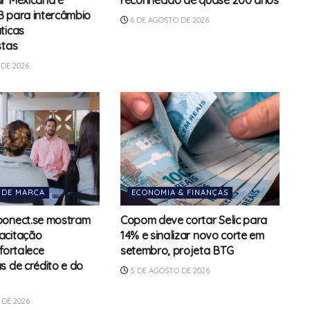
r Mexicana e
reconhecido de quase 200 anos
 para intercâmbio
6 DE AGOSTO DE 2026
ticas
stas
DE 2026
 DE MARCA
ECONOMIA & FINANÇAS
oonect.se mostram
Copom deve cortar Selic para
acitação
14% e sinalizar novo corte em
fortalece
setembro, projeta BTG
s de crédito e do
5 DE AGOSTO DE 2026
DE 2026