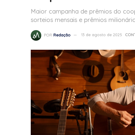
Maior campanha de prêmios do coope
sorteios mensais e prêmios milionári
POR
Redação
13 de agosto de 2025
CON