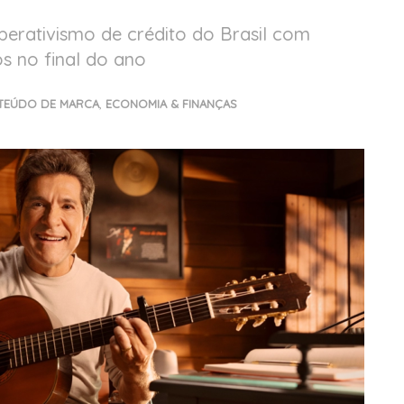
rativismo de crédito do Brasil com
os no final do ano
TEÚDO DE MARCA
,
ECONOMIA & FINANÇAS