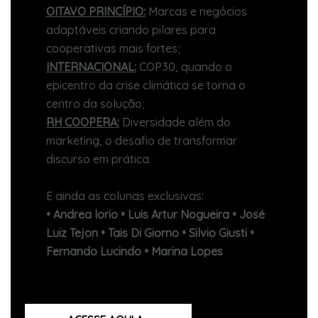
OITAVO PRINCÍPIO:
Marcas e negócios
adaptáveis criando pilares para
cooperativas mais fortes;
INTERNACIONAL:
COP30, quando o
epicentro da crise climática se torna o
centro da solução;
RH COOPERA:
Diversidade além do
marketing, o desafio de transformar
discurso em prática.
E ainda as colunas exclusivas:
• Andrea Iorio • Luis Artur Nogueira • José
Luiz Tejon • Tais Di Giorno • Silvio Giusti •
Fernando Lucindo • Marina Lopes