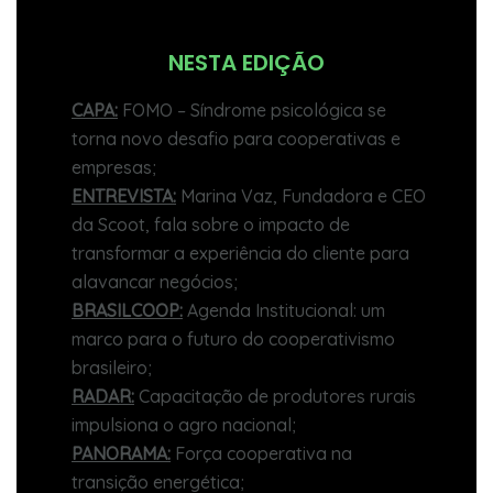
NESTA EDIÇÃO
CAPA:
FOMO – Síndrome psicológica se
torna novo desafio para cooperativas e
empresas;
ENTREVISTA:
Marina Vaz, Fundadora e CEO
da Scoot, fala sobre o impacto de
transformar a experiência do cliente para
alavancar negócios;
BRASILCOOP:
Agenda Institucional: um
marco para o futuro do cooperativismo
brasileiro;
RADAR:
Capacitação de produtores rurais
impulsiona o agro nacional;
PANORAMA:
Força cooperativa na
transição energética;