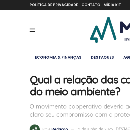
POLÍTICA DE PRIVACIDADE
CONTATO
MÍDIA KIT
ECONOMIA & FINANÇAS
DESTAQUES
AG
Qual a relação das c
do meio ambiente?
O movimento cooperativo deveria acr
claro seu compromisso com a prote
POR
Redação
5 de junho de 2023
DESTA