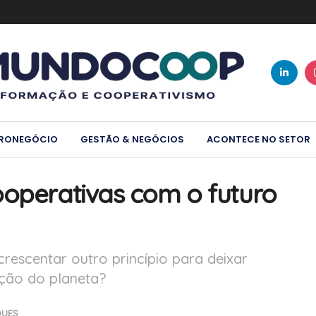
RONEGÓCIO
GESTÃO & NEGÓCIOS
ACONTECE NO SETOR
ooperativas com o futuro
escentar outro princípio para deixar
ção do planeta?
QUES