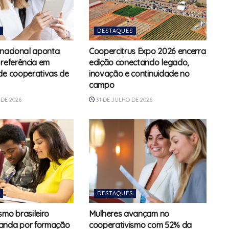
DESTAQUES
rnacional aponta
Coopercitrus Expo 2026 encerra
 referência em
edição conectando legado,
de cooperativas de
inovação e continuidade no
campo
DE 2026
31 DE JULHO DE 2026
DESTAQUES
smo brasileiro
Mulheres avançam no
anda por formação
cooperativismo com 52% da