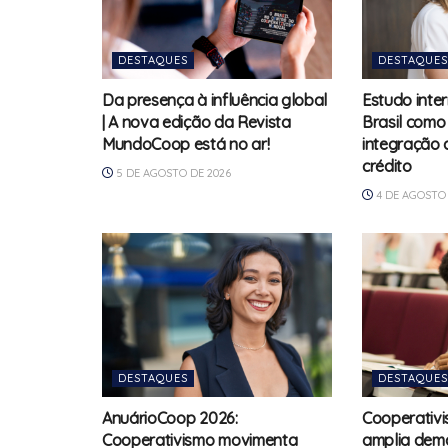
DESTAQUES
DESTAQUES
Da presença à influência global
Estudo inte
| A nova edição da Revista
Brasil como
MundoCoop está no ar!
integração 
crédito
5 DE AGOSTO DE 2026
4 DE AGOSTO 
DESTAQUES
DESTAQUES
AnuárioCoop 2026:
Cooperativi
Cooperativismo movimenta
amplia dem