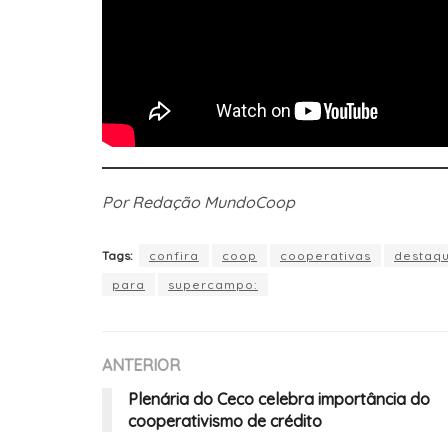
Por Redação MundoCoop
Tags:
confira
coop
cooperativas
destaq
para
supercampo:
ANTERIOR
Plenária do Ceco celebra importância do
cooperativismo de crédito