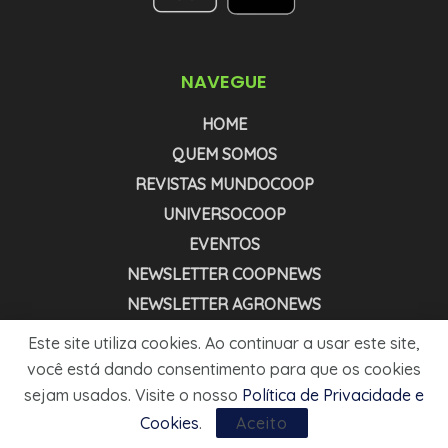
NAVEGUE
HOME
QUEM SOMOS
REVISTAS MUNDOCOOP
UNIVERSOCOOP
EVENTOS
NEWSLETTER COOPNEWS
NEWSLETTER AGRONEWS
MÍDIA KIT
Este site utiliza cookies. Ao continuar a usar este site,
você está dando consentimento para que os cookies
sejam usados. Visite o nosso
Política de Privacidade e
1999 - 2025 - © MUNDOCOOP. TODOS OS DIREITOS RESERVADOS.
Cookies
.
Aceito