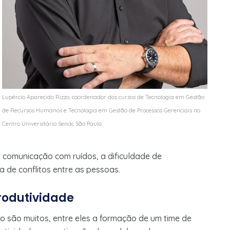
Lupércio Aparecido Rizzo, coordenador dos cursos de Tecnologia em Gestão
de Recursos Humanos e Tecnologia em Gestão de Processos Gerenciais no
Centro Universitário Senac São Paulo
 comunicação com ruídos, a dificuldade de
a de conflitos entre as pessoas.
rodutividade
 são muitos, entre eles a formação de um time de