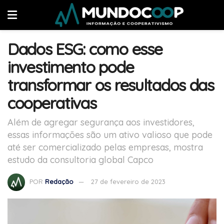
Dados ESG: como esse
investimento pode
transformar os resultados das
cooperativas
Além de agregar segurança aos investidores,
essas informações são um ativo valioso que pode
até ser comercializado pelas empresas, mostra
estudo da consultoria global Capco
POR
Redação
27 de fevereiro de 2023