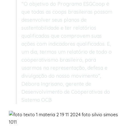
“O objetivo do Programa ESGCoop é
que todas as coops brasileiras possam
desenvolver seus planos de
sustentabilidade e ter relatórios
qualificados que comprovem suas
ações com indicadores qualificados. E,
um dia, termos um relatório de todo o
cooperativismo brasileiro, para
usarmos na representação, defesa e
divulgação do nosso movimento”,
Débora Ingrisano, gerente de
Desenvolvimento de Cooperativas do
Sistema OCB