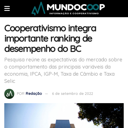
Cooperativismo integra
importante ranking de
desempenho do BC
Pesquisa reúne as expectativas do mercado sobre
o comportamento das principais variáveis da
economia, IPCA, IGP-M, Taxa de Câmbio e Taxa
Selic
POR
Redação
6 de setembro de 2022