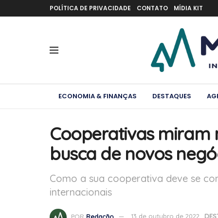
POLÍTICA DE PRIVACIDADE
CONTATO
MÍDIA KIT
ECONOMIA & FINANÇAS
DESTAQUES
AG
Cooperativas miram
busca de novos negó
Como a sua cooperativa deve se co
internacionais
POR
Redação
13 de outubro de 2022
DES