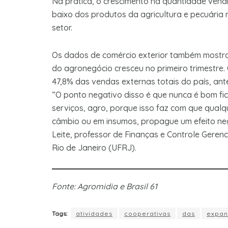
Na prática, o crescimento na quantidade vendid
baixo dos produtos da agricultura e pecuária
setor.
Os dados de comércio exterior também mostra
do agronegócio cresceu no primeiro trimestr
47,8% das vendas externas totais do país, ant
“O ponto negativo disso é que nunca é bom fic
serviços, agro, porque isso faz com que qualq
câmbio ou em insumos, propague um efeito neg
Leite, professor de Finanças e Controle Geren
Rio de Janeiro (UFRJ).
Fonte: Agromidia e Brasil 61
Tags:
atividades
cooperativas
das
expan