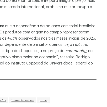
a ao exterior foi suficiente para mitigar o preço mais
 no mercado internacional, problema que preocupa o
m que a dependência da balança comercial brasileira
e. Os produtos com origem no campo representaram
e os 47,3% observados nos três meses iniciais de 2023.
ar dependente de um setor apenas, seja indústria,
uer tipo de choque, seja no preço da
commodity
, no
ativo ainda maior na economia”, ressalta Rodrigo
cial do Instituto Coppead da Universidade Federal do
são
investimentos
para