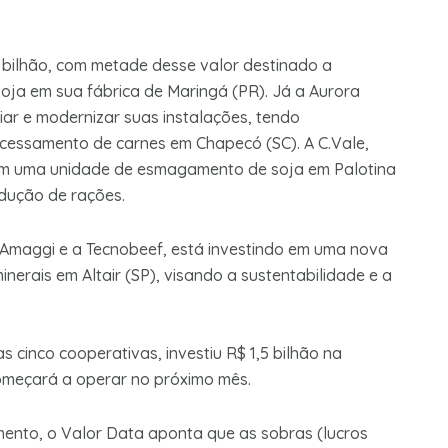
 bilhão, com metade desse valor destinado a
a em sua fábrica de Maringá (PR). Já a Aurora
iar e modernizar suas instalações, tendo
essamento de carnes em Chapecó (SC). A C.Vale,
o em uma unidade de esmagamento de soja em Palotina
dução de rações.
a Amaggi e a Tecnobeef, está investindo em uma nova
nerais em Altair (SP), visando a sustentabilidade e a
s cinco cooperativas, investiu R$ 1,5 bilhão na
omeçará a operar no próximo mês.
mento, o Valor Data aponta que as sobras (lucros