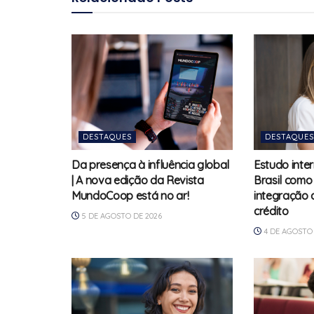
DESTAQUES
DESTAQUES
Da presença à influência global
Estudo inte
| A nova edição da Revista
Brasil como
MundoCoop está no ar!
integração 
crédito
5 DE AGOSTO DE 2026
4 DE AGOSTO 