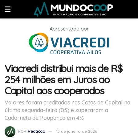
Apresentado por
Viacredi distribui mais de R$
254 milhões em Juros ao
Capital aos cooperados
Valores foram creditados nas Cotas de Capital na
última segunda-feira (05) e superaram a
Caderneta de Poupança em 4%
POR
Redação
13 de janeiro de 2026