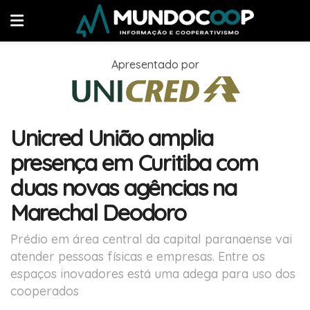
Apresentado por
Unicred União amplia
presença em Curitiba com
duas novas agências na
Marechal Deodoro
Prédio em área central da capital paranaense vai
atender pessoas físicas e empresas. Entre os
espaços inovadores está uma adega para uso dos
cooperados