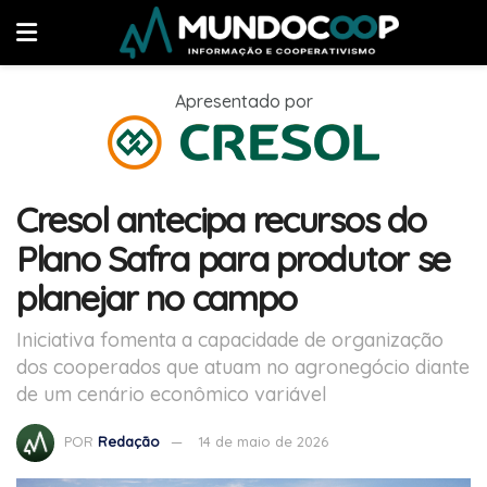
Apresentado por
Cresol antecipa recursos do
Plano Safra para produtor se
planejar no campo
Iniciativa fomenta a capacidade de organização
dos cooperados que atuam no agronegócio diante
de um cenário econômico variável
POR
Redação
14 de maio de 2026