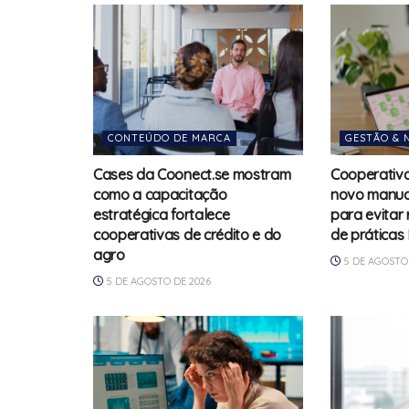
CONTEÚDO DE MARCA
GESTÃO & 
Cases da Coonect.se mostram
Cooperativ
como a capacitação
novo manual
estratégica fortalece
para evitar
cooperativas de crédito e do
de práticas
agro
5 DE AGOSTO 
5 DE AGOSTO DE 2026