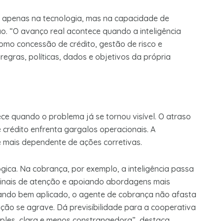
tá apenas na tecnologia, mas na capacidade de
ção. “O avanço real acontece quando a inteligência
 como concessão de crédito, gestão de risco e
egras, políticas, dados e objetivos da própria
ece quando o problema já se tornou visível. O atraso
e crédito enfrenta gargalos operacionais. A
 mais dependente de ações corretivas.
ca. Na cobrança, por exemplo, a inteligência passa
 sinais de atenção e apoiando abordagens mais
ando bem aplicado, o agente de cobrança não afasta
uação se agrave. Dá previsibilidade para a cooperativa
ples, clara e menos constrangedora”, destaca