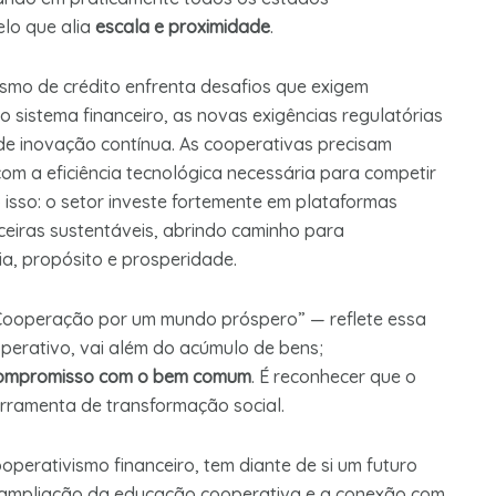
elo que alia
escala e proximidade
.
smo de crédito enfrenta desafios que exigem
do sistema financeiro, as novas exigências regulatórias
e inovação contínua. As cooperativas precisam
om a eficiência tecnológica necessária para competir
isso: o setor investe fortemente em plataformas
anceiras sustentáveis, abrindo caminho para
ia, propósito e prosperidade.
ooperação por um mundo próspero” — reflete essa
perativo, vai além do acúmulo de bens;
 e compromisso com o bem comum
. É reconhecer que o
erramenta de transformação social.
ooperativismo financeiro, tem diante de si um futuro
a ampliação da educação cooperativa e a conexão com