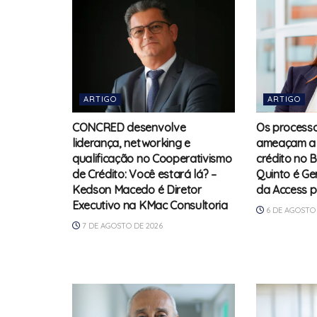
ARTIGO
ARTIGO
CONCRED desenvolve
Os processos
liderança, networking e
ameaçam a 
qualificação no Cooperativismo
crédito no B
de Crédito: Você estará lá? –
Quinto é Ge
Kedson Macedo é Diretor
da Access 
Executivo na KMac Consultoria
6 DE AGOSTO 
7 DE AGOSTO DE 2026