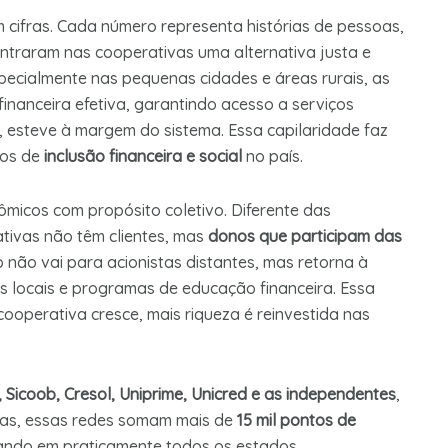
cifras. Cada número representa histórias de pessoas,
ntraram nas cooperativas uma alternativa justa e
pecialmente nas pequenas cidades e áreas rurais, as
financeira efetiva, garantindo acesso a serviços
, esteve à margem do sistema. Essa capilaridade faz
tos de
inclusão financeira e social
no país.
ômicos com propósito coletivo. Diferente das
rativas não têm clientes, mas
donos que participam das
ro não vai para acionistas distantes, mas retorna à
 locais e programas de educação financeira. Essa
 cooperativa cresce, mais riqueza é reinvestida nas
, Sicoob, Cresol
, Uniprime, Unicred e as independentes
,
ntas, essas redes somam mais de
15 mil pontos de
uando em praticamente todos os estados