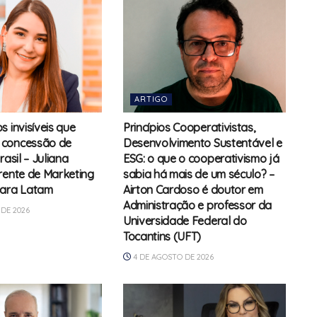
ARTIGO
 invisíveis que
Princípios Cooperativistas,
concessão de
Desenvolvimento Sustentável e
rasil – Juliana
ESG: o que o cooperativismo já
rente de Marketing
sabia há mais de um século? –
para Latam
Airton Cardoso é doutor em
Administração e professor da
DE 2026
Universidade Federal do
Tocantins (UFT)
4 DE AGOSTO DE 2026