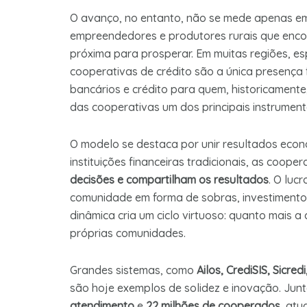
O avanço, no entanto, não se mede apenas em 
empreendedores e produtores rurais que enco
próxima para prosperar. Em muitas regiões, es
cooperativas de crédito são a única presença 
bancários e crédito para quem, historicamente
das cooperativas um dos principais instrumen
O modelo se destaca por unir resultados econ
instituições financeiras tradicionais, as coope
decisões e compartilham os resultados
. O luc
comunidade em forma de sobras, investimentos
dinâmica cria um ciclo virtuoso: quanto mais a
próprias comunidades.
Grandes sistemas, como
Ailos, CrediSIS,
Sicredi
são hoje exemplos de solidez e inovação. Ju
atendimento
e
22 milhões de cooperados
, at