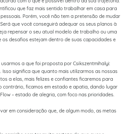
 acordo com o que é possível dentro da sua trajetória.
ificou que faz mais sentido trabalhar em casa para
es pessoais. Porém, você não tem a pretensão de mudar
. Será que você conseguirá adequar os seus planos à
eja repensar o seu atual modelo de trabalho ou uma
ue os desafios estejam dentro de suas capacidades e
usarmos a que foi proposta por Csikszentmihalyi:
. Isso significa que quanto mais utilizarmos as nossas
os a elas, mais felizes e confiantes ficaremos para
 contrário, ficamos em estado e apatia, dando lugar
Flow – estado de alegria, com foco nas prioridades.
evar em consideração que, de algum modo, as metas