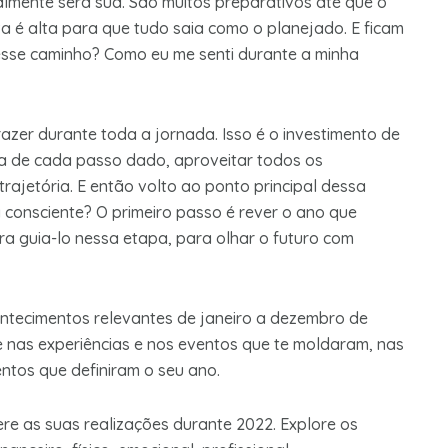
almente será sua. São muitos preparativos até que o
va é alta para que tudo saia como o planejado. E ficam
desse caminho? Como eu me senti durante a minha
azer durante toda a jornada. Isso é o investimento de
ia de cada passo dado, aproveitar todos os
ajetória. E então volto ao ponto principal dessa
 consciente? O primeiro passo é rever o ano que
ra guia-lo nessa etapa, para olhar o futuro com
contecimentos relevantes de janeiro a dezembro de
e nas experiências e nos eventos que te moldaram, nas
tos que definiram o seu ano.
ere as suas realizações durante 2022. Explore os