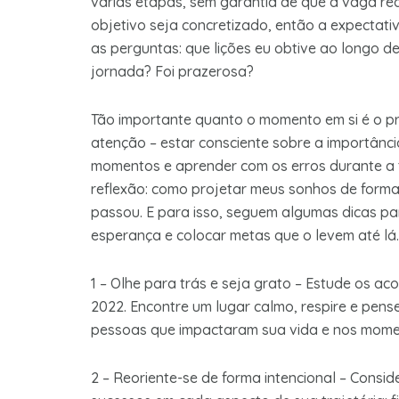
várias etapas, sem garantia de que a vaga re
objetivo seja concretizado, então a expectati
as perguntas: que lições eu obtive ao longo 
jornada? Foi prazerosa?
Tão importante quanto o momento em si é o pr
atenção – estar consciente sobre a importânc
momentos e aprender com os erros durante a tr
reflexão: como projetar meus sonhos de forma
passou. E para isso, seguem algumas dicas pa
esperança e colocar metas que o levem até lá.
1 – Olhe para trás e seja grato – Estude os a
2022. Encontre um lugar calmo, respire e pens
pessoas que impactaram sua vida e nos momen
2 – Reoriente-se de forma intencional – Consid