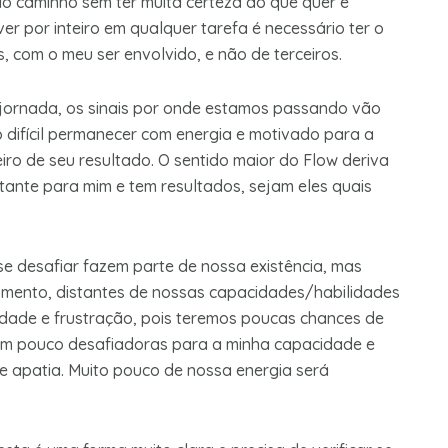
elo caminho sem ter muita certeza do que quer e
er por inteiro em qualquer tarefa é necessário ter o
, com o meu ser envolvido, e não de terceiros.
 jornada, os sinais por onde estamos passando vão
 difícil permanecer com energia e motivado para a
eiro de seu resultado. O sentido maior do Flow deriva
rtante para mim e tem resultados, sejam eles quais
e se desafiar fazem parte de nossa existência, mas
omento, distantes de nossas capacidades/habilidades
edade e frustração, pois teremos poucas chances de
rem pouco desafiadoras para a minha capacidade e
e apatia. Muito pouco de nossa energia será