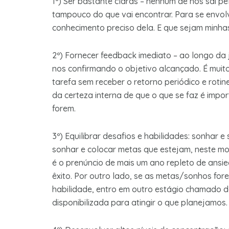
1º) Ser bastante claras – nenhum de nós sai p
tampouco do que vai encontrar. Para se envolv
conhecimento preciso dela. E que sejam minhas
2º) Fornecer feedback imediato – ao longo da
nos confirmando o objetivo alcançado. É muito
tarefa sem receber o retorno periódico e rotin
da certeza interna de que o que se faz é impo
forem.
3º) Equilibrar desafios e habilidades: sonhar 
sonhar e colocar metas que estejam, neste m
é o prenúncio de mais um ano repleto de ansi
êxito. Por outro lado, se as metas/sonhos fo
habilidade, entro em outro estágio chamado d
disponibilizada para atingir o que planejamos.