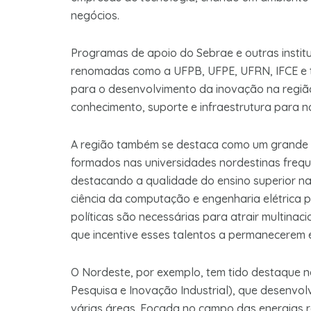
negócios.
Programas de apoio do Sebrae e outras instit
renomadas como a UFPB, UFPE, UFRN, IFCE e t
para o desenvolvimento da inovação na região,
conhecimento, suporte e infraestrutura para 
A região também se destaca como um grande c
formados nas universidades nordestinas freq
destacando a qualidade do ensino superior na 
ciência da computação e engenharia elétrica p
políticas são necessárias para atrair multinac
que incentive esses talentos a permanecerem e
O Nordeste, por exemplo, tem tido destaque n
Pesquisa e Inovação Industrial), que desenvo
várias áreas. Focada no campo das energias 