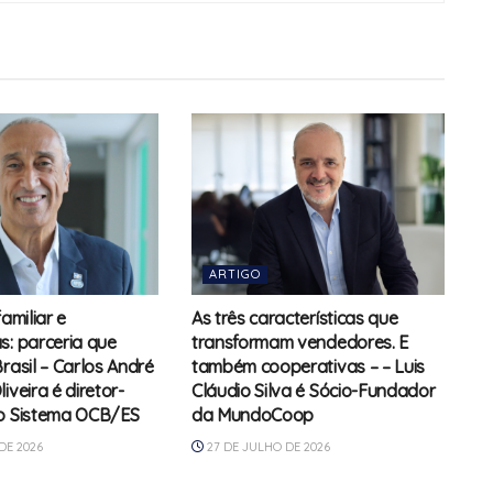
ARTIGO
familiar e
As três características que
s: parceria que
transformam vendedores. E
rasil – Carlos André
também cooperativas – – Luis
iveira é diretor-
Cláudio Silva é Sócio-Fundador
do Sistema OCB/ES
da MundoCoop
DE 2026
27 DE JULHO DE 2026