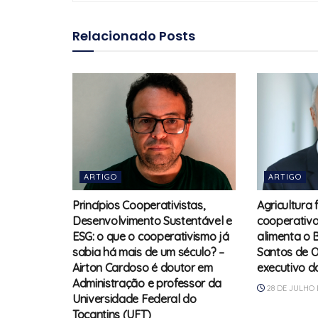
Relacionado
Posts
ARTIGO
ARTIGO
Princípios Cooperativistas,
Agricultura 
Desenvolvimento Sustentável e
cooperativa
ESG: o que o cooperativismo já
alimenta o B
sabia há mais de um século? –
Santos de Ol
Airton Cardoso é doutor em
executivo 
Administração e professor da
28 DE JULHO 
Universidade Federal do
Tocantins (UFT)