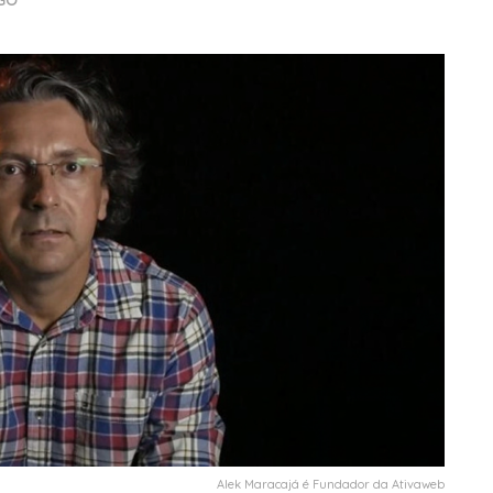
GO
Alek Maracajá é Fundador da Ativaweb