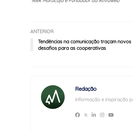
*Alek Maracajá é Fundador da Ativaweb
ANTERIOR
Tendências na comunicação traçam novos
desafios para as cooperativas
Redação
Informação e inspiração p