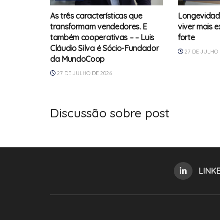
As três características que
Longevidad
transformam vendedores. E
viver mais 
também cooperativas – – Luis
forte
Cláudio Silva é Sócio-Fundador
27 DE JULHO 
da MundoCoop
27 DE JULHO DE 2026
Discussão sobre post
LINK