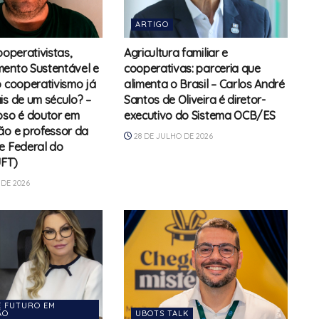
ARTIGO
ooperativistas,
Agricultura familiar e
ento Sustentável e
cooperativas: parceria que
o cooperativismo já
alimenta o Brasil – Carlos André
is de um século? –
Santos de Oliveira é diretor-
oso é doutor em
executivo do Sistema OCB/ES
ão e professor da
28 DE JULHO DE 2026
e Federal do
UFT)
DE 2026
E FUTURO EM
̃O
UBOTS TALK