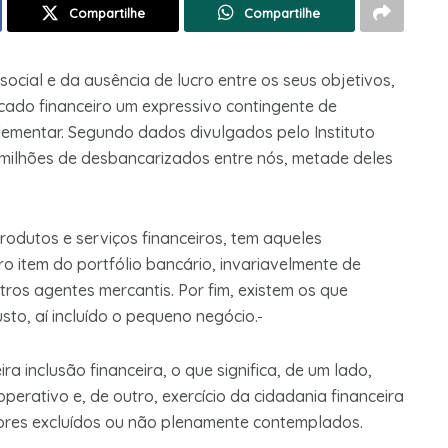
Compartilhe
Compartilhe
cial e da au­sência de lucro entre os seus objetivos,
rcado financeiro um expressivo contingente de
le­mentar. Segundo dados divulgados pelo Instituto
4 milhões de desbancarizados entre nós, metade deles
odu­tos e serviços financeiros, tem aqueles
o item do portfólio bancário, invariavelmente de
ros agentes mercantis. Por fim, existem os que
to, aí incluído o pequeno negócio.
 inclusão financeira, o que significa, de um lado,
erativo e, de outro, exercício da cidadania financeira
ores ex­cluídos ou não plenamente contemplados.