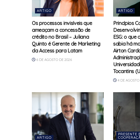
ARTIGO
ARTIGO
Os processos invisíveis que
Princípios C
ameaçam a concessão de
Desenvolvim
crédito no Brasil – Juliana
ESG: o que 
Quinto é Gerente de Marketing
sabia há ma
da Access para Latam
Airton Card
Administraç
6 DE AGOSTO DE 2026
Universidad
Tocantins (
4 DE AGOSTO 
PRESENTE 
ARTIGO
COOPERAÇA