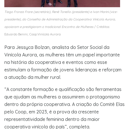
Tiago Fronza Frare (secretário), Renê Tonello (presidente) e Ivan Marini (vice-
presidente), do Conselho de Administração da Cooperativa Vinícola Aurora,
apoiaram e prestigiaram o tradicional Encontro de Mulheres
/ Créditos:
Eduardo Benini; Coop.Vinícola Aurora
Para Jessyca Bolzan, analista do Setor Social da
Vinícola Aurora, as mulheres têm um papel importante
na história da cooperativa e eventos como esse
estimulam a formação de jovens lideranças e reforçam
a atuação da mulher rural.
“A constante formação e qualificação são ferramentas
que ajudam as mulheres a assumirem o protagonismo
dentro da própria cooperativa. A criação do Comitê Elas
pelo Coop, em 2023, é a prova da crescente
representatividade feminina dentro da maior
cooperativa vinícola do país”, completa.