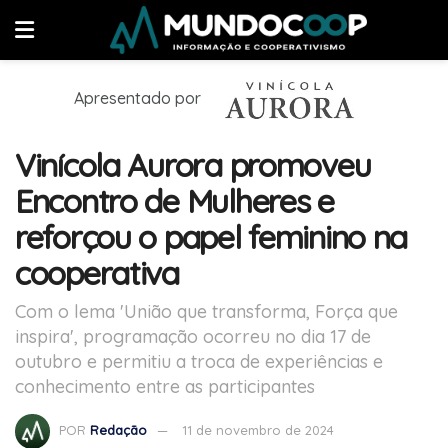
Apresentado por
Vinícola Aurora promoveu
Encontro de Mulheres e
reforçou o papel feminino na
cooperativa
Com o lema 'União que transforma, Força que
inspira', programação ocorreu no dia 17 de
outubro e permitiu a troca de experiências e
conhecimento entre as participantes
POR
Redação
11 de novembro de 2024