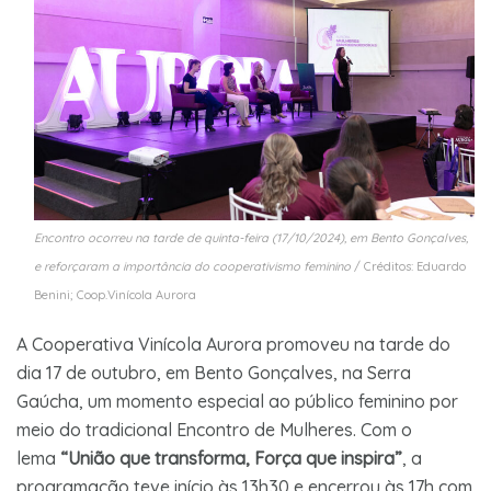
Encontro ocorreu na tarde de quinta-feira (17/10/2024), em Bento Gonçalves,
e reforçaram a importância do cooperativismo feminino
/ Créditos: Eduardo
Benini; Coop.Vinícola Aurora
A Cooperativa Vinícola Aurora promoveu na tarde do
dia 17 de outubro, em Bento Gonçalves, na Serra
Gaúcha, um momento especial ao público feminino por
meio do tradicional Encontro de Mulheres. Com o
lema
“União que transforma, Força que inspira”
, a
programação teve início às 13h30 e encerrou às 17h com