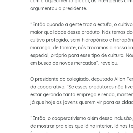
com o aquecimento global, as intempéries climá
argumentou o presidente.
“Então quando a gente traz a estufa, o cultiv
maior qualidade desse produto. Nós temos do
cultivo protegido, semi-hidropônico e hidropô
morango, de tomate, nós trocamos a nossa linh
especial, próprio para esse tipo de cultura. 
em busca de novos mercados”, revelou.
O presidente do colegiado, deputado Allan Fe
da cooperativa. “Se esses produtores não tiv
estar gerando tanto emprego e renda, mantend
já que hoje os jovens querem vir para as cida
“Então, o cooperativismo além dessa inclusão
de mostrar pra eles que lá no interior, lá nas 