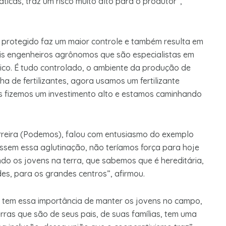
ticas, traz um risco muito alto para o produtor”,
o protegido faz um maior controle e também resulta em
is engenheiros agrônomos que são especialistas em
nico. É tudo controlado, o ambiente da produção de
a de fertilizantes, agora usamos um fertilizante
Nós fizemos um investimento alto e estamos caminhando
rreira (Podemos), falou com entusiasmo do exemplo
essem essa aglutinação, não teríamos força para hoje
o os jovens na terra, que sabemos que é hereditária,
des, para os grandes centros”, afirmou.
, tem essa importância de manter os jovens no campo,
terras que são de seus pais, de suas famílias, tem uma