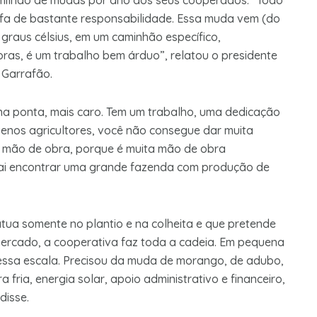
1 milhão de mudas por ano aos seus cooperados. “Todo
efa de bastante responsabilidade. Essa muda vem (do
 graus célsius, em um caminhão específico,
oras, é um trabalho bem árduo”, relatou o presidente
 Garrafão.
 na ponta, mais caro. Tem um trabalho, uma dedicação
uenos agricultores, você não consegue dar muita
 mão de obra, porque é muita mão de obra
ê vai encontrar uma grande fazenda com produção de
tua somente no plantio e na colheita e que pretende
rcado, a cooperativa faz toda a cadeia. Em pequena
essa escala. Precisou da muda de morango, de adubo,
 fria, energia solar, apoio administrativo e financeiro,
disse.