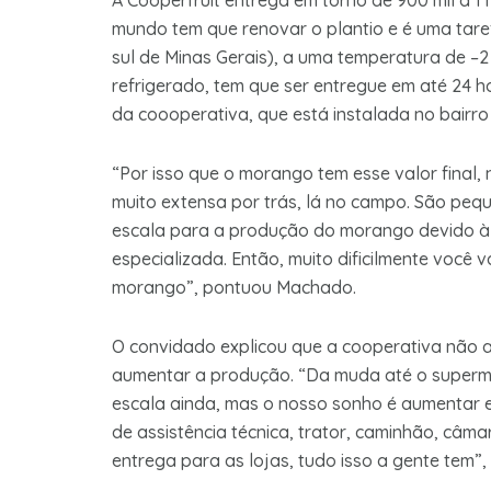
A Cooperfruit entrega em torno de 900 mil a 
mundo tem que renovar o plantio e é uma tar
sul de Minas Gerais), a uma temperatura de –2
refrigerado, tem que ser entregue em até 24 h
da coooperativa, que está instalada no bairro
“Por isso que o morango tem esse valor final,
muito extensa por trás, lá no campo. São peq
escala para a produção do morango devido à
especializada. Então, muito dificilmente voc
morango”, pontuou Machado.
O convidado explicou que a cooperativa não a
aumentar a produção. “Da muda até o superme
escala ainda, mas o nosso sonho é aumentar 
de assistência técnica, trator, caminhão, câmara
entrega para as lojas, tudo isso a gente tem”, 