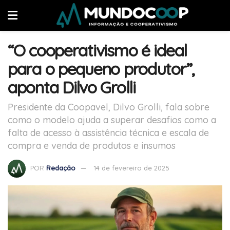
“O cooperativismo é ideal
para o pequeno produtor”,
aponta Dilvo Grolli
Presidente da Coopavel, Dilvo Grolli, fala sobre
como o modelo ajuda a superar desafios como a
falta de acesso à assistência técnica e escala de
compra e venda de produtos e insumos
POR
Redação
14 de fevereiro de 2025