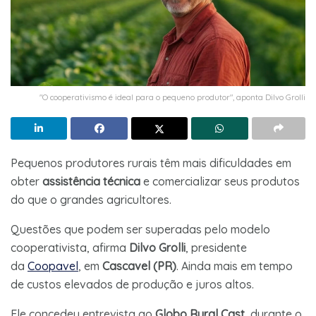
"O cooperativismo é ideal para o pequeno produtor", aponta Dilvo Grolli
Pequenos produtores rurais têm mais dificuldades em
obter
assistência técnica
e comercializar seus produtos
do que o grandes agricultores.
Questões que podem ser superadas pelo modelo
cooperativista, afirma
Dilvo Grolli
, presidente
da
Coopavel
, em
Cascavel (PR)
. Ainda mais em tempo
de custos elevados de produção e juros altos.
Ele concedeu entrevista ao
Globo Rural Cast
, durante o